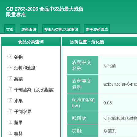
GB 2763-2026 食品中农药最大残留
限量标准
首页
农药查询
按食品类别/名称查询
豁免农药清单
食品分类查询
当前位置：活化酯
谷物
农药中文
活化酯
名称
油料和油脂
蔬菜
农药英文
acibenzolar-S-me
名称
干制蔬菜（脱水蔬菜）
ADI(mg/kg
水果
0.08
bw)
干制水果
残留物
活化酯和其代谢物
坚果
功能
杀菌剂
糖料