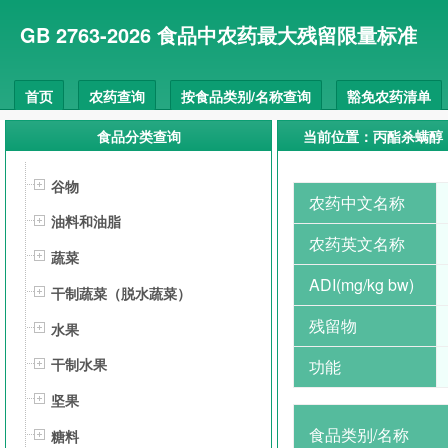
GB 2763-2026 食品中农药最大残留限量标准
首页
农药查询
按食品类别/名称查询
豁免农药清单
食品分类查询
当前位置：丙酯杀螨醇
谷物
农药中文名称
油料和油脂
农药英文名称
蔬菜
ADI(mg/kg bw)
干制蔬菜（脱水蔬菜）
残留物
水果
干制水果
功能
坚果
食品类别/名称
糖料