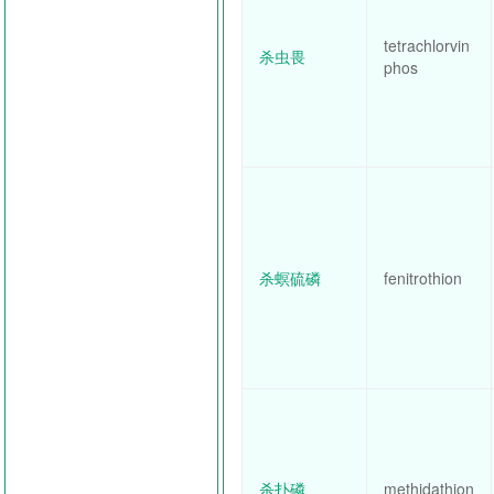
tetrachlorvin
杀虫畏
phos
杀螟硫磷
fenitrothion
杀扑磷
methidathion