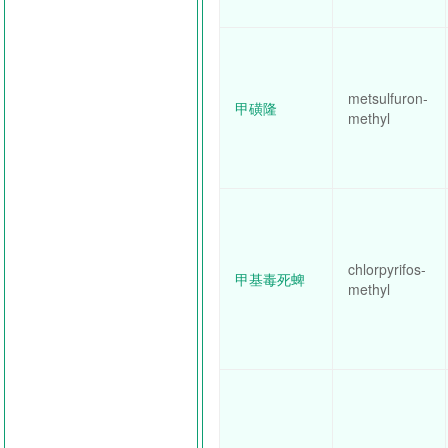
metsulfuron-
甲磺隆
methyl
chlorpyrifos-
甲基毒死蜱
methyl