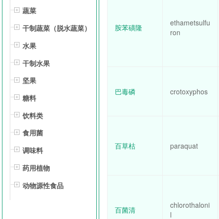
蔬菜
ethametsulfu
胺苯磺隆
干制蔬菜（脱水蔬菜）
ron
水果
干制水果
坚果
巴毒磷
crotoxyphos
糖料
饮料类
食用菌
百草枯
paraquat
调味料
药用植物
动物源性食品
chlorothaloni
百菌清
l