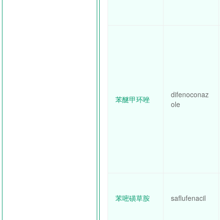
difenoconaz
苯醚甲环唑
ole
苯嘧磺草胺
saflufenacil