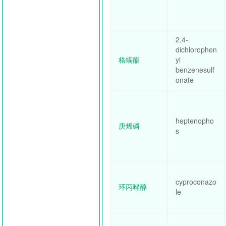
2,4-
dichlorophen
格螨酯
yl
benzenesulf
onate
heptenopho
庚烯磷
s
cyproconazo
环丙唑醇
le