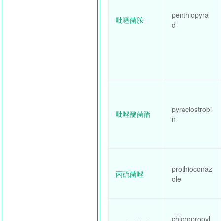
penthiopyra
吡噻菌胺
d
pyraclostrobi
吡唑醚菌酯
n
prothioconaz
丙硫菌唑
ole
chloropropyl