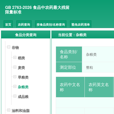
GB 2763-2026 食品中农药最大残留
限量标准
首页
农药查询
按食品类别/名称查询
豁免农药清单
食品分类查询
当前位置：杂粮类
谷物
食品类别/
杂粮类
名称
稻类
测定部位
整粒
麦类
旱粮类
农药中文名
农药英文名
杂粮类
称
称
成品粮
油料和油脂