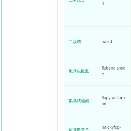
二甲戊灵
n
二溴磷
naled
flubendiamid
氟苯虫酰胺
e
flupyradifuro
氟吡呋喃酮
ne
haloxyfop-
氟吡甲禾灵