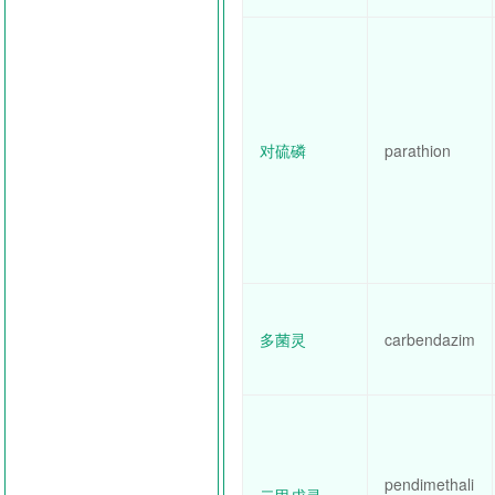
对硫磷
parathion
多菌灵
carbendazim
pendimethali