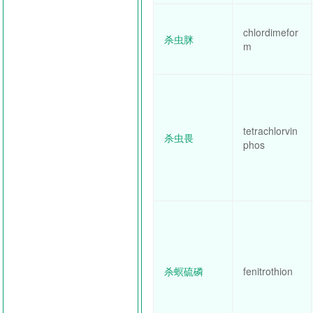
chlordimefor
杀虫脒
m
tetrachlorvin
杀虫畏
phos
杀螟硫磷
fenitrothion