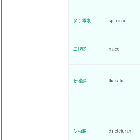
多杀霉素
spinosad
二溴磷
naled
粉唑醇
flutriafol
呋虫胺
dinotefuran