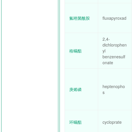
氟唑菌酰胺
fluxapyroxad
2,4-
dichlorophen
格螨酯
yl
benzenesulf
onate
heptenopho
庚烯磷
s
环螨酯
cycloprate