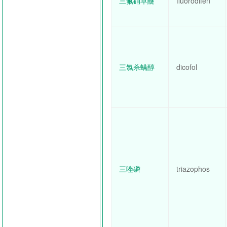
三氟硝草醚
fluorodifen
三氯杀螨醇
dicofol
三唑磷
triazophos