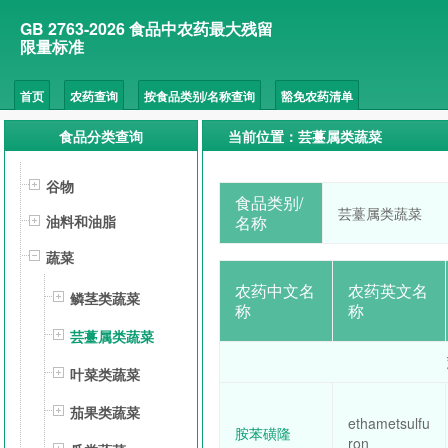
GB 2763-2026 食品中农药最大残留
限量标准
首页
农药查询
按食品类别/名称查询
豁免农药清单
食品分类查询
当前位置：芸薹属类蔬菜
谷物
食品类别/
芸薹属类蔬菜
名称
油料和油脂
蔬菜
农药中文名
农药英文名
鳞茎类蔬菜
称
称
芸薹属类蔬菜
叶菜类蔬菜
茄果类蔬菜
ethametsulfu
胺苯磺隆
ron