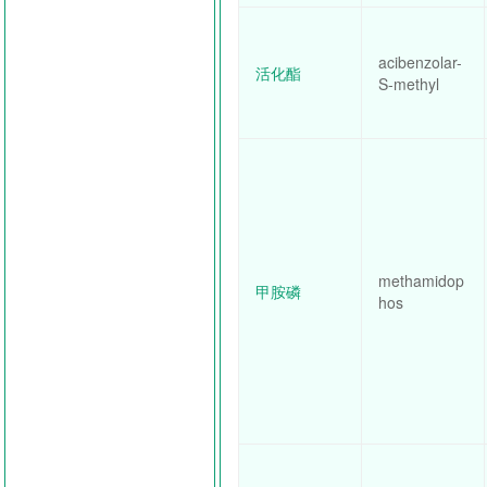
acibenzolar-
活化酯
S-methyl
methamidop
甲胺磷
hos